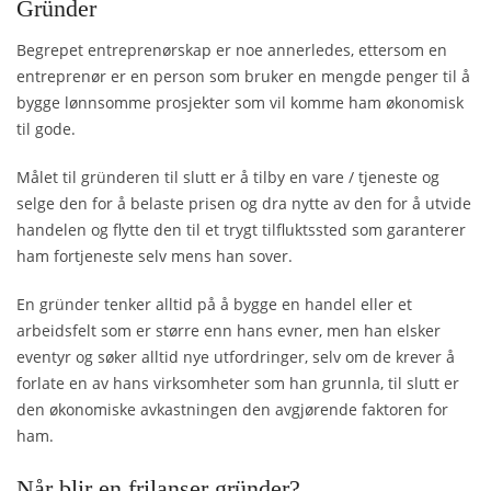
Gründer
Begrepet entreprenørskap er noe annerledes, ettersom en
entreprenør er en person som bruker en mengde penger til å
bygge lønnsomme prosjekter som vil komme ham økonomisk
til gode.
Målet til gründeren til slutt er å tilby en vare / tjeneste og
selge den for å belaste prisen og dra nytte av den for å utvide
handelen og flytte den til et trygt tilfluktssted som garanterer
ham fortjeneste selv mens han sover.
En gründer tenker alltid på å bygge en handel eller et
arbeidsfelt som er større enn hans evner, men han elsker
eventyr og søker alltid nye utfordringer, selv om de krever å
forlate en av hans virksomheter som han grunnla, til slutt er
den økonomiske avkastningen den avgjørende faktoren for
ham.
Når blir en frilanser gründer?